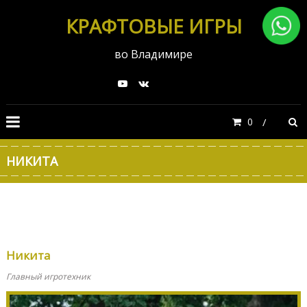
КРАФТОВЫЕ ИГРЫ
во Владимире
0
НИКИТА
Никита
Главный игротехник