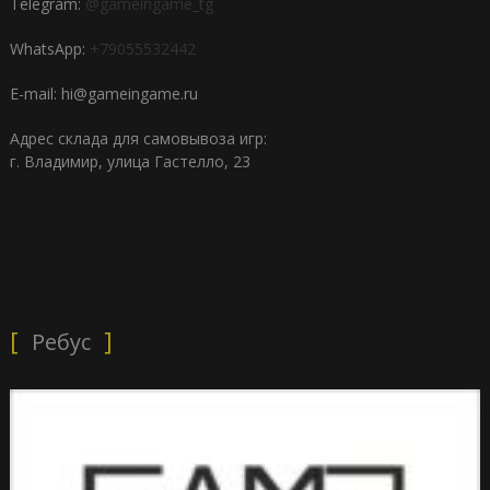
Telegram:
@gameingame_tg
WhatsApp:
+79055532442
E-mail: hi@gameingame.ru
Адрес склада для самовывоза игр:
г. Владимир, улица Гастелло, 23
Ребус