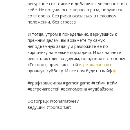
ресурсное состояние и добавляют уверенности в
себе. Не получилось с первого раза, получится
со второго. Без риска оказаться в неловком
положении, без стресса.
⠀
И тогда, утром в понедельник, вернувшись к
прежним делам, вы возьмете ту самую
неподъемную задачу и разложите ее по
кирпичику на мелкие подзадачи. И как начнете
решать их один за другим, складывая в стопочку
«Готово», прям как в той
игре «каланча»
в
прошлую субботу. И все вам будет в кайф
⠀
#крафтовыеигры #gameingame #геймингейм
#встречагостей #велкомзона #гудбайзона
⠀
фотограф: @tohamatveev
ведущий: @borisoff.art