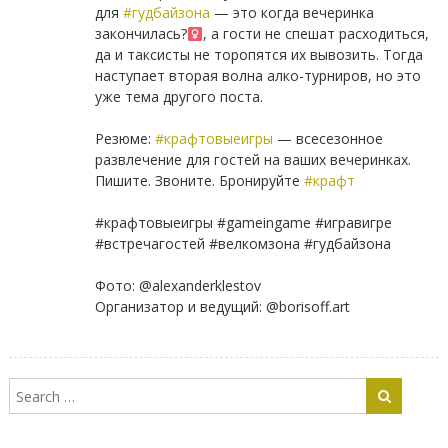
для
#гудбайзона
— это когда вечеринка
закончилась?‍
, а гости не спешат расходиться,
да и таксисты не торопятся их вывозить. Тогда
наступает вторая волна алко-турниров, но это
уже тема другого поста.
⠀
Резюме:
#крафтовыеигры
— всесезонное
развлечение для гостей на ваших вечеринках.
Пишите. Звоните. Бронируйте
#крафт
⠀
#крафтовыеигры #gameingame #игравигре
#встречагостей #велкомзона #гудбайзона
⠀
Фото: @alexanderklestov
Организатор и ведущий: @borisoff.art