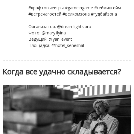
⠀
#крафтовыеигры #gameingame #геймингейм
#встречагостей #велкомзона #гудбайзона
⠀
Организатор: @dreamlights.pro
Фото: @mary.ilyina
Ведущий: @yan_event
Площадка: @hotel_seneshal
Когда все удачно складывается?