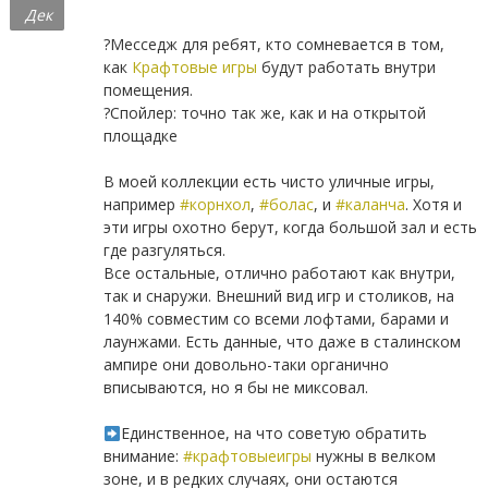
Дек
?Месседж для ребят, кто сомневается в том,
как
Крафтовые игры
будут работать внутри
помещения.
?Спойлер: точно так же, как и на открытой
площадке
⠀
В моей коллекции есть чисто уличные игры,
например
#корнхол
,
#болас
, и
#каланча
. Хотя и
эти игры охотно берут, когда большой зал и есть
где разгуляться.
Все остальные, отлично работают как внутри,
так и снаружи. Внешний вид игр и столиков, на
140% совместим со всеми лофтами, барами и
лаунжами. Есть данные, что даже в сталинском
ампире они довольно-таки органично
вписываются, но я бы не миксовал.
⠀
Единственное, на что советую обратить
внимание:
#крафтовыеигры
нужны в велком
зоне, и в редких случаях, они остаются