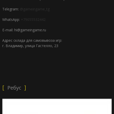
Telegram:
@gameingame_tg
WhatsApp:
+79055532442
E-mail: hi@gameingame.ru
Адрес склада для самовывоза игр:
г. Владимир, улица Гастелло, 23
Ребус