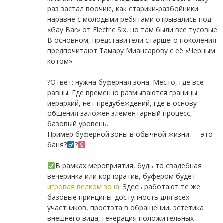
раз застал воочию, как старики-разбойники
наравне с молодыми ребятами отрывались под
«Gay Bar» от Electric Six, но там были все тусовые.
В основном, представители старшего поколения
предпочитают Тамару Миансарову с её «Черным
котом».
⠀
?Ответ: нужна буферная зона. Место, где все
равны. Где временно размываются границы
иерархий, нет предубеждений, где в основу
общения заложен элементарный процесс,
базовый уровень.
Пример буферной зоны в обычной жизни — это
баня?‍
?‍
⠀
В рамках мероприятия, будь то свадебная
вечеринка или корпоратив, буфером будет
игровая велком зона
. Здесь работают те же
базовые принципы: доступность для всех
участников, простота в обращении, эстетика
внешнего вида, генерация положительных