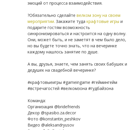
эмоций от процесса взаимодействия.
⠀
?Обязательно сделайте
велком зону на своем
мероприятии.
Закажите туда
крафтовые игры
и
подарите гостям возможность
синхронизироваться и настроится на одну волну.
Они, может быть, и не заметят в чем было дело,
но вы будете точно знать, что на вечеринке
каждому нашлось занятие по душе.
⠀
А вы, друзья, знаете, чем занять своих бабушек и
дедушек на свадебной вечеринке?
⠀
#крафтовыеигры #gameingame #геймингейм
#встречагостей #велкомзона #гудбайзона
⠀
Команда:
Организация @bridefriends
Декор @spasibo.za.decor
Фото @konstantin_peshkov
Видео @aleksandryusov