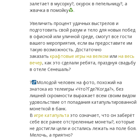
залетает в мусорку?, окурок в пепельницу?, а
жвачка в помойку
.
⠀
Увеличить процент удачных выстрелов и
подготовить свой разум и тело для новых побед
в офисной или уличной среде, смогут все гости
вашего мероприятия, если вы предоставите им
такую возможность. Достаточно
заказать
крафтовые игры на велком
или
на весь
вечер
, как это сделали ребята, празднуя свадьбу
в отеле Сенешаль?
⠀
?‍
Молодой человек на фото, похожий на
знатока из телеигры «Что?Где?Когда?», без
лишней скромности выражает всем своим видом
удовольствие от попадания катапультированной
монеткой в банк.
В
игре катапульта
это означает, что он заберёт
себе все ранее отстреленные монеты?, которые
не достигли цели и остались лежать на поле боя.
Мелочь, а приятно?