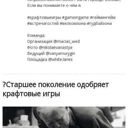
Если вы понимаете о чём я.
⠀
#крафтовыеигры #gameingame #геймингейм
#встречагостей #велкомзона #гудбайзона
⠀
Команда:
Организация @macias_wed
Фото @nikolaevanastya
Ведущий @vanyamurygin
Площадка @white.lanes
?Старшее поколение одобряет
крафтовые игры