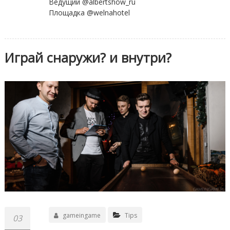
Ведущий @albertshow_ru
Площадка @welnahotel
Играй снаружи? и внутри?
gameingame
Tips
03