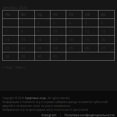
Декабрь 2020
Пн
Вт
Ср
Чт
Пт
Сб
Вс
1
2
3
4
5
6
7
8
9
10
11
12
13
14
15
16
17
18
19
20
21
22
23
24
25
26
27
28
29
30
31
« Ноя
Июн »
Copyright © 2026
Крафтовые игры
. All rights reserved.
Информация о стоимости игр и игровых наборов в аренду не является публичной
офертой и не включает налог на услуги самозанятых.
Изображения игр на фотографиях могут отличаться от оригиналов.
Instagram
Политика конфиденциальности