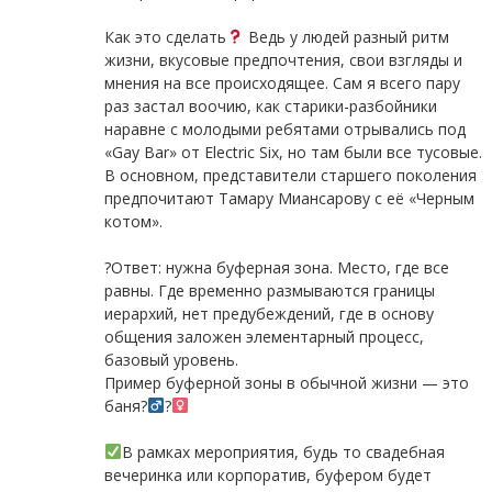
⠀
Как это сделать
Ведь у людей разный ритм
жизни, вкусовые предпочтения, свои взгляды и
мнения на все происходящее. Сам я всего пару
раз застал воочию, как старики-разбойники
наравне с молодыми ребятами отрывались под
«Gay Bar» от Electric Six, но там были все тусовые.
В основном, представители старшего поколения
предпочитают Тамару Миансарову с её «Черным
котом».
⠀
?Ответ: нужна буферная зона. Место, где все
равны. Где временно размываются границы
иерархий, нет предубеждений, где в основу
общения заложен элементарный процесс,
базовый уровень.
Пример буферной зоны в обычной жизни — это
баня?‍
?‍
⠀
В рамках мероприятия, будь то свадебная
вечеринка или корпоратив, буфером будет