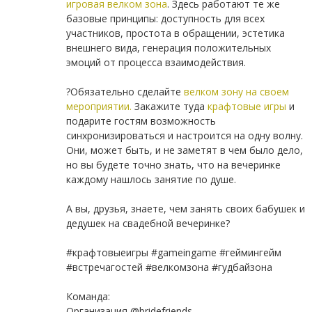
игровая велком зона
. Здесь работают те же
базовые принципы: доступность для всех
участников, простота в обращении, эстетика
внешнего вида, генерация положительных
эмоций от процесса взаимодействия.
⠀
?Обязательно сделайте
велком зону на своем
мероприятии.
Закажите туда
крафтовые игры
и
подарите гостям возможность
синхронизироваться и настроится на одну волну.
Они, может быть, и не заметят в чем было дело,
но вы будете точно знать, что на вечеринке
каждому нашлось занятие по душе.
⠀
А вы, друзья, знаете, чем занять своих бабушек и
дедушек на свадебной вечеринке?
⠀
#крафтовыеигры #gameingame #геймингейм
#встречагостей #велкомзона #гудбайзона
⠀
Команда:
Организация @bridefriends