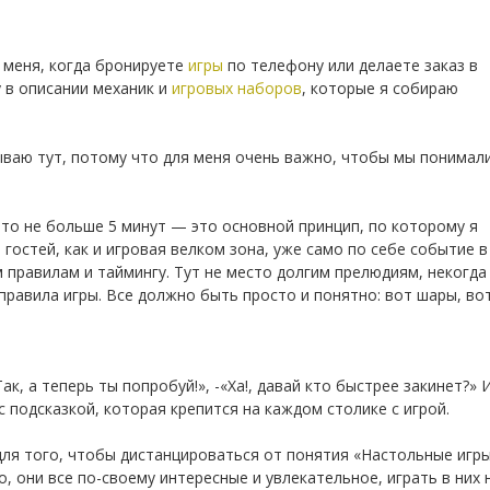
 меня, когда бронируете
игры
по телефону или делаете заказ в
у в описании механик и
игровых наборов
, которые я собираю
ываю тут, потому что для меня очень важно, чтобы мы понимали
это не больше 5 минут — это основной принцип, по которому я
гостей, как и игровая велком зона, уже само по себе событие в
 правилам и таймингу. Тут не место долгим прелюдиям, некогда
правила игры. Все должно быть просто и понятно: вот шары, во
«Так, а теперь ты попробуй!», -«Ха!, давай кто быстрее закинет?» И
с подсказкой, которая крепится на каждом столике с игрой.
для того, чтобы дистанцироваться от понятия «Настольные игры»
, они все по-своему интересные и увлекательное, играть в них