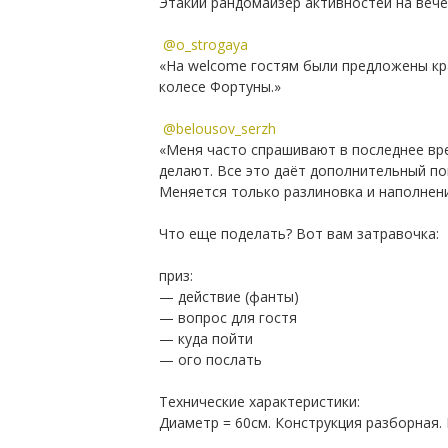
Этакий рандомайзер активностей на веч
⠀
@o_strogaya
«На welcome гостям были предложены кр
колесе Фортуны.»
⠀
@belousov_serzh
«Меня часто спрашивают в последнее врем
делают. Все это даёт дополнительный п
Меняется только разлиновка и наполнени
⠀
Что еще поделать? Вот вам затравочка:
⠀
приз:
— действие (фанты)
— вопрос для гостя
— куда пойти
— ого послать
⠀
Технические характеристики:
Диаметр = 60см. Конструкция разборная. 
⠀