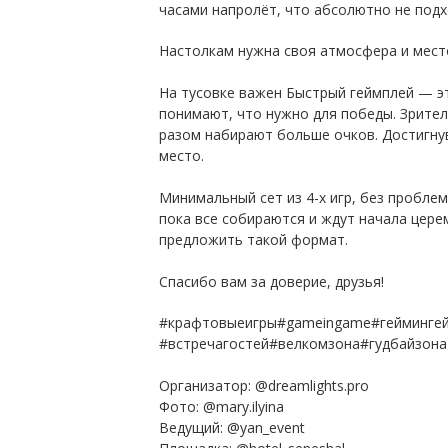
часами напролёт, что абсолютно не под
Настолкам нужна своя атмосфера и место
⠀
На тусовке важен Быстрый геймплей — это
понимают, что нужно для победы. Зрител
разом набирают больше очков. Достигнув 
место.
⠀
Минимальный сет из 4-х игр, без проблем
пока все собираются и ждут начала церем
предложить такой формат.
⠀
Спасибо вам за доверие, друзья!
#крафтовыеигры#gameingame#гейминге
#встречагостей#велкомзона#гудбайзона
⠀
Организатор: @dreamlights.pro
Фото: @mary.ilyina
Ведущий: @yan_event