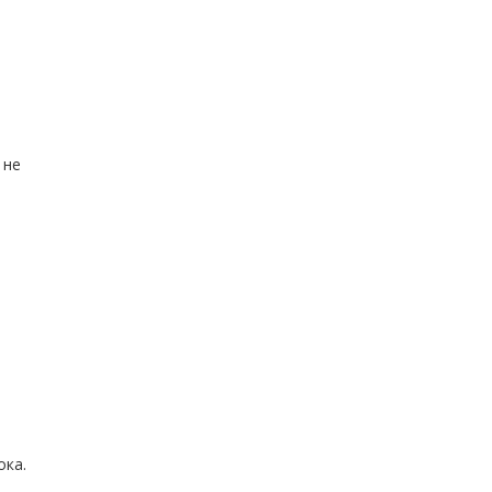
 не
ока.