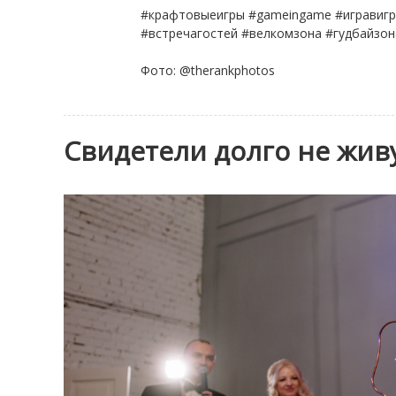
#крафтовыеигры #gameingame #игравигр
#встречагостей #велкомзона #гудбайзон
⠀
Фото: @therankphotos
Свидетели долго не жив