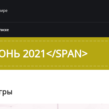
мире
писке
ЮНЬ 2021</SPAN>
гры