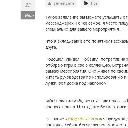
gameingame
Tips
23
Июн
Такое заявление вы можете услышать от
мессенджерах. То же самое, я часто пиш
специально для вашего мероприятия.
⠀
Что я вкладываю в это понятие? Рассказ
друга.
⠀
Подошел. Увидел. Победил, потратив на 
отбираю игры в свою коллекцию. Встреча 
рамках мероприятия. Оно живет по своим
читать руководства по использованию и 
лунки, вот доска под наклоном.
-«Оп! покатилось!», -«Ухты! залетело!», -
процесс пошел. И это даже без карточки 
⠀
Название «
Крафтовые игры
» я придумал 
настолок сейчас бесчисленное множество