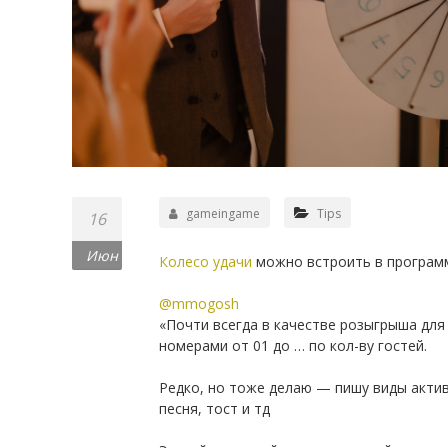
gameingame
Tips
16
Июн
Колесо удачи
можно встроить в программ
⠀
@mmogosh
«Почти всегда в качестве розыгрыша для
номерами от 01 до … по кол-ву гостей.
⠀
Редко, но тоже делаю — пишу виды актив
песня, тост и тд
⠀