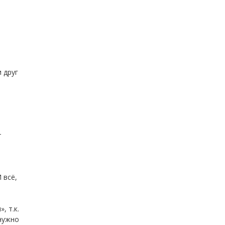
 друг
т
 всё,
, т.к.
 нужно