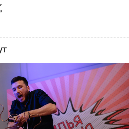
е
а
ут