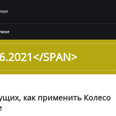
мире
писке
6.2021</SPAN>
ущих, как применить Колесо
е