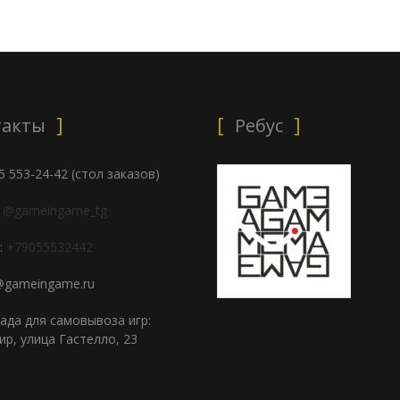
такты
Ребус
05 553-24-42 (стол заказов)
:
@gameingame_tg
:
+79055532442
i@gameingame.ru
лада для самовывоза игр:
ир, улица Гастелло, 23