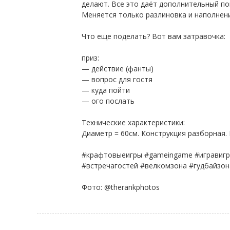
делают. Все это даёт дополнительный п
Меняется только разлиновка и наполнени
⠀
Что еще поделать? Вот вам затравочка:
⠀
приз:
— действие (фанты)
— вопрос для гостя
— куда пойти
— ого послать
⠀
Технические характеристики:
Диаметр = 60см. Конструкция разборная. 
⠀
#крафтовыеигры #gameingame #игравигр
#встречагостей #велкомзона #гудбайзон
⠀
Фото: @therankphotos