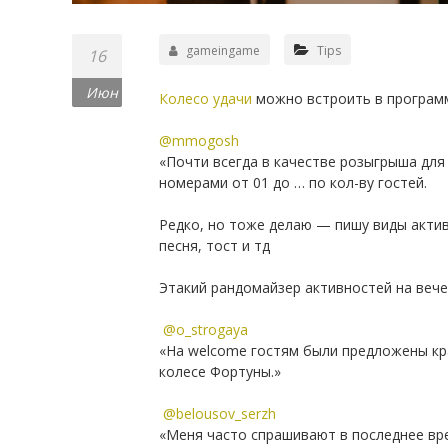
gameingame
Tips
16
Июн
Колесо удачи
можно встроить в программ
⠀
@mmogosh
«Почти всегда в качестве розыгрыша для
номерами от 01 до … по кол-ву гостей.
⠀
Редко, но тоже делаю — пишу виды актив
песня, тост и тд
⠀
Этакий рандомайзер активностей на веч
⠀
@o_strogaya
«На welcome гостям были предложены кр
колесе Фортуны.»
⠀
@belousov_serzh
«Меня часто спрашивают в последнее врем