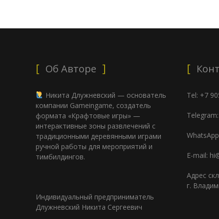
Об Авторе
Кон
Никита Длужневский — основатель
Tel: +7 9
компании Gameingame, создатель
Telegram
формата «Крафтовые игры» —
интерактивные зоны развлечений с
WhatsApp
традиционными деревянными играми
ручной работы для мероприятий и
E-mail: h
тимбилдингов.
Адрес ск
г. Владим
Индивидуальный предприниматель
Длужневский Никита Сергеевич