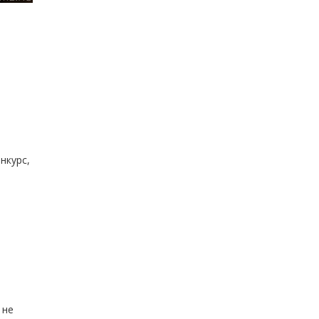
нкурс,
 не